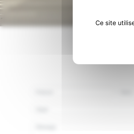
Ce site util