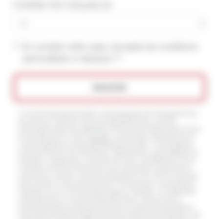
Combien font cinq plus six
En cochant cette case, j'accepte les conditions
particulières ci-dessous **
ENVOYER
** Les données personnelles communiquées sont nécessaires aux
fins de vous contacter et sont enregistrées dans un fichier
informatisé. Elles sont destinées à et ses sous-traitants dans le seul
but de répondre à votre message. Les données collectées seront
communiquées aux seuls destinataires suivants: . Vous disposez
de droits d’accès, de rectification, d’effacement, de portabilité, de
limitation, d’opposition, de retrait de votre consentement à tout
moment et du droit d’introduire une réclamation auprès d’une
autorité de contrôle, ainsi que d’organiser le sort de vos données
post-mortem. Vous pouvez exercer ces droits par voie postale à
l'adresse ou par courrier électronique à l'adresse . Un justificatif
d'identité pourra vous être demandé. Nous conservons vos
données pendant la période de prise de contact puis pendant la
durée de prescription légale aux fins probatoires et de gestion des