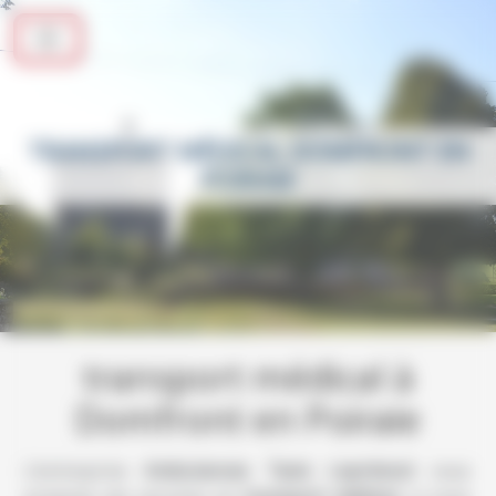
Panneau de gestion des cookies
TRANSPORT MÉDICAL DOMFRONT EN
POIRAIE
transport médical à
Domfront en Poiraie
L’entreprise
Ambulances Taxis Leprévost
vous