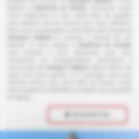
propose ses services en
transport médical
, si vous
habitez à
Domfront en Poiraie
. Entreprise usant
d’une expérience et d’un savoir-faire de qualité,
nous mettons tout en oeuvre pour vous satisfaire.
Nous vous accompagnons ainsi dans votre projet de
transport médical
et sommes à l’écoute de vos
besoins. Si vous habitez à
Domfront en Poiraie
,
nous sommes à votre disposition pour vous
transmettre les renseignements nécessaires à
votre projet de
transport médical
. Notre métier est
avant tout notre passion et le partager avec vous
renforce encore plus notre désir de réussir. Toute
notre équipe est qualifiée et travaille avec propreté
et rigueur.
 EN SAVOIR PLUS
