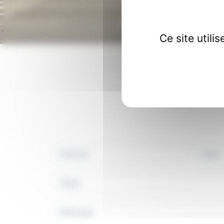
Ce site util