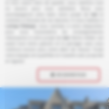
et d’un savoir-faire de qualité, nous mettons tout
en oeuvre pour vous satisfaire. Nous vous
accompagnons ainsi dans votre projet de
taxi
et
sommes à l’écoute de vos besoins. Si vous habitez à
Lonlay-l'Abbaye
, nous sommes à votre disposition
pour vous transmettre les renseignements
nécessaires à votre projet de
taxi
. Notre métier est
avant tout notre passion et le partager avec vous
renforce encore plus notre désir de réussir. Toute
notre équipe est qualifiée et travaille avec propreté
et rigueur.
 EN SAVOIR PLUS
