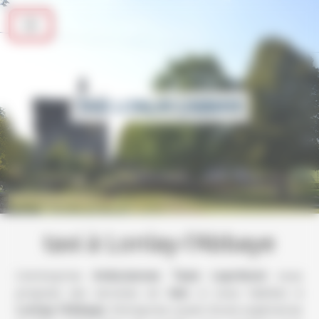
Panneau de gestion des cookies
TAXI LONLAY-L'ABBAYE
taxi à Lonlay-l'Abbaye
L’entreprise
Ambulances Taxis Leprévost
vous
propose ses services en
taxi
, si vous habitez à
Lonlay-l'Abbaye
. Entreprise usant d’une expérience