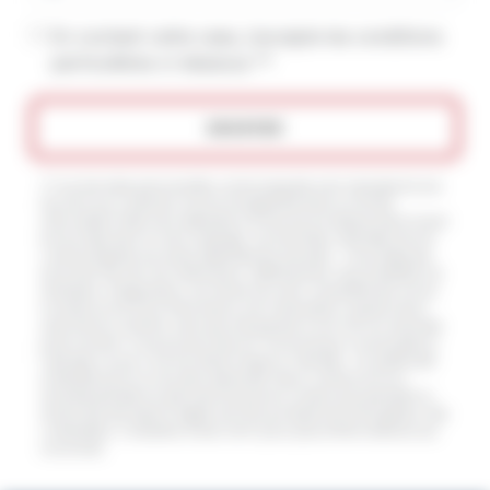
En cochant cette case, j'accepte les conditions
particulières ci-dessous **
ENVOYER
** Les données personnelles communiquées sont nécessaires aux
fins de vous contacter et sont enregistrées dans un fichier
informatisé. Elles sont destinées à et ses sous-traitants dans le seul
but de répondre à votre message. Les données collectées seront
communiquées aux seuls destinataires suivants: . Vous disposez
de droits d’accès, de rectification, d’effacement, de portabilité, de
limitation, d’opposition, de retrait de votre consentement à tout
moment et du droit d’introduire une réclamation auprès d’une
autorité de contrôle, ainsi que d’organiser le sort de vos données
post-mortem. Vous pouvez exercer ces droits par voie postale à
l'adresse ou par courrier électronique à l'adresse . Un justificatif
d'identité pourra vous être demandé. Nous conservons vos
données pendant la période de prise de contact puis pendant la
durée de prescription légale aux fins probatoires et de gestion des
contentieux. Consultez le site cnil.fr pour plus d’informations sur
vos droits.