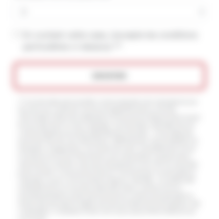
En cochant cette case, j'accepte les conditions
particulières ci-dessous **
ENVOYER
** Les données personnelles communiquées sont nécessaires aux
fins de vous contacter et sont enregistrées dans un fichier
informatisé. Elles sont destinées à et ses sous-traitants dans le seul
but de répondre à votre message. Les données collectées seront
communiquées aux seuls destinataires suivants: . Vous disposez
de droits d’accès, de rectification, d’effacement, de portabilité, de
limitation, d’opposition, de retrait de votre consentement à tout
moment et du droit d’introduire une réclamation auprès d’une
autorité de contrôle, ainsi que d’organiser le sort de vos données
post-mortem. Vous pouvez exercer ces droits par voie postale à
l'adresse ou par courrier électronique à l'adresse . Un justificatif
d'identité pourra vous être demandé. Nous conservons vos
données pendant la période de prise de contact puis pendant la
durée de prescription légale aux fins probatoires et de gestion des
contentieux. Consultez le site cnil.fr pour plus d’informations sur
vos droits.