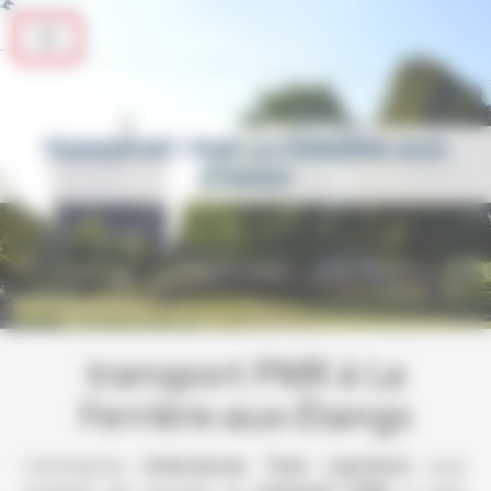
Panneau de gestion des cookies
TRANSPORT PMR LA FERRIÈRE-AUX-
ÉTANGS
transport PMR à La
Ferrière-aux-Étangs
L’entreprise
Ambulances Taxis Leprévost
vous