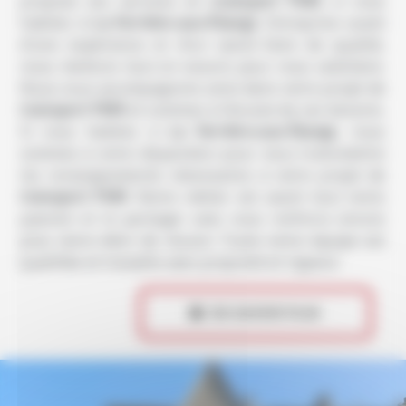
propose ses services en
transport PMR
, si vous
habitez à
La Ferrière-aux-Étangs
. Entreprise usant
d’une expérience et d’un savoir-faire de qualité,
nous mettons tout en oeuvre pour vous satisfaire.
Nous vous accompagnons ainsi dans votre projet de
transport PMR
et sommes à l’écoute de vos besoins.
Si vous habitez à
La Ferrière-aux-Étangs
, nous
sommes à votre disposition pour vous transmettre
les renseignements nécessaires à votre projet de
transport PMR
. Notre métier est avant tout notre
passion et le partager avec vous renforce encore
plus notre désir de réussir. Toute notre équipe est
qualifiée et travaille avec propreté et rigueur.
 EN SAVOIR PLUS
