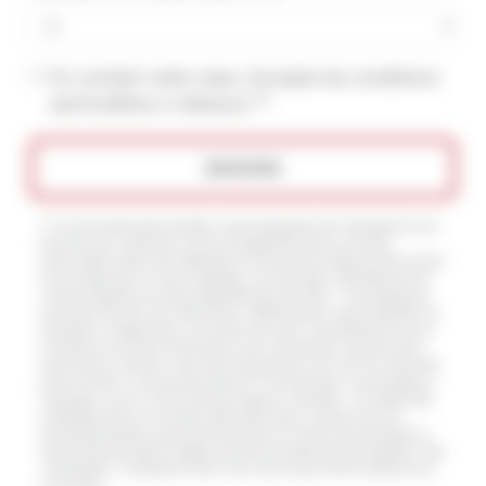
En cochant cette case, j'accepte les conditions
particulières ci-dessous **
ENVOYER
** Les données personnelles communiquées sont nécessaires aux
fins de vous contacter et sont enregistrées dans un fichier
informatisé. Elles sont destinées à et ses sous-traitants dans le seul
but de répondre à votre message. Les données collectées seront
communiquées aux seuls destinataires suivants: . Vous disposez
de droits d’accès, de rectification, d’effacement, de portabilité, de
limitation, d’opposition, de retrait de votre consentement à tout
moment et du droit d’introduire une réclamation auprès d’une
autorité de contrôle, ainsi que d’organiser le sort de vos données
post-mortem. Vous pouvez exercer ces droits par voie postale à
l'adresse ou par courrier électronique à l'adresse . Un justificatif
d'identité pourra vous être demandé. Nous conservons vos
données pendant la période de prise de contact puis pendant la
durée de prescription légale aux fins probatoires et de gestion des
contentieux. Consultez le site cnil.fr pour plus d’informations sur
vos droits.