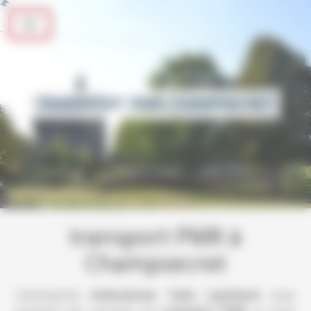
Panneau de gestion des cookies
TRANSPORT PMR CHAMPSECRET
transport PMR à
Champsecret
L’entreprise
Ambulances Taxis Leprévost
vous