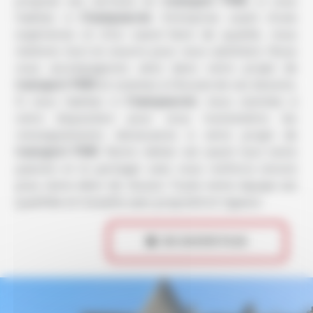
propose ses services en
transport PMR
, si vous
habitez à
Champsecret
. Entreprise usant d’une
expérience et d’un savoir-faire de qualité, nous
mettons tout en oeuvre pour vous satisfaire. Nous
vous accompagnons ainsi dans votre projet de
transport PMR
et sommes à l’écoute de vos besoins.
Si vous habitez à
Champsecret
, nous sommes à
votre disposition pour vous transmettre les
renseignements nécessaires à votre projet de
transport PMR
. Notre métier est avant tout notre
passion et le partager avec vous renforce encore
plus notre désir de réussir. Toute notre équipe est
qualifiée et travaille avec propreté et rigueur.
 EN SAVOIR PLUS
