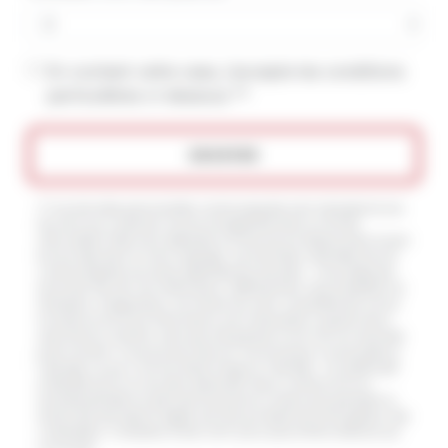
En cochant cette case, j'accepte les conditions
particulières ci-dessous **
ENVOYER
** Les données personnelles communiquées sont nécessaires aux
fins de vous contacter et sont enregistrées dans un fichier
informatisé. Elles sont destinées à et ses sous-traitants dans le seul
but de répondre à votre message. Les données collectées seront
communiquées aux seuls destinataires suivants: . Vous disposez
de droits d’accès, de rectification, d’effacement, de portabilité, de
limitation, d’opposition, de retrait de votre consentement à tout
moment et du droit d’introduire une réclamation auprès d’une
autorité de contrôle, ainsi que d’organiser le sort de vos données
post-mortem. Vous pouvez exercer ces droits par voie postale à
l'adresse ou par courrier électronique à l'adresse . Un justificatif
d'identité pourra vous être demandé. Nous conservons vos
données pendant la période de prise de contact puis pendant la
durée de prescription légale aux fins probatoires et de gestion des
contentieux. Consultez le site cnil.fr pour plus d’informations sur
vos droits.