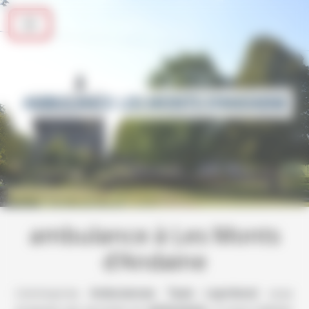
Panneau de gestion des cookies
AMBULANCE LES MONTS D'ANDAINE
ambulance à Les Monts
d'Andaine
L’entreprise
Ambulances Taxis Leprévost
vous