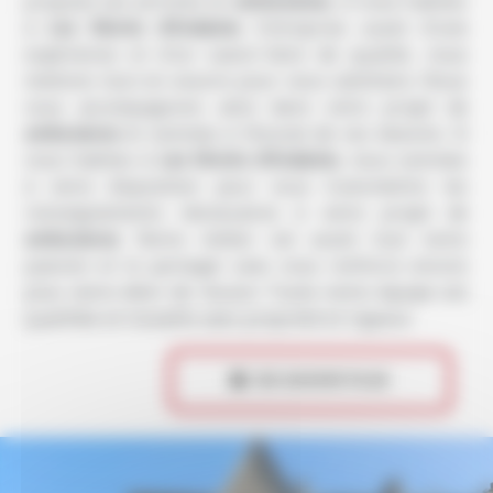
propose ses services en
ambulance
, si vous habitez
à
Les Monts d'Andaine
. Entreprise usant d’une
expérience et d’un savoir-faire de qualité, nous
mettons tout en oeuvre pour vous satisfaire. Nous
vous accompagnons ainsi dans votre projet de
ambulance
et sommes à l’écoute de vos besoins. Si
vous habitez à
Les Monts d'Andaine
, nous sommes
à votre disposition pour vous transmettre les
renseignements nécessaires à votre projet de
ambulance
. Notre métier est avant tout notre
passion et le partager avec vous renforce encore
plus notre désir de réussir. Toute notre équipe est
qualifiée et travaille avec propreté et rigueur.
 EN SAVOIR PLUS
