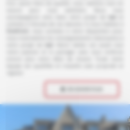
d’un savoir-faire de qualité, nous mettons tout en
oeuvre pour vous satisfaire. Nous vous
accompagnons ainsi dans votre projet de
taxi
et
sommes à l’écoute de vos besoins. Si vous habitez à
Domfront
, nous sommes à votre disposition pour
vous transmettre les renseignements nécessaires à
votre projet de
taxi
. Notre métier est avant tout
notre passion et le partager avec vous renforce
encore plus notre désir de réussir. Toute notre
équipe est qualifiée et travaille avec propreté et
rigueur.
 EN SAVOIR PLUS
