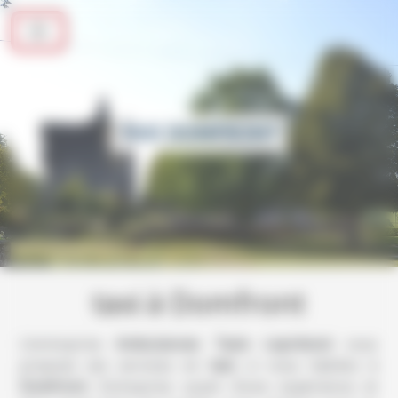
Panneau de gestion des cookies
TAXI DOMFRONT
taxi à Domfront
L’entreprise
Ambulances Taxis Leprévost
vous
propose ses services en
taxi
, si vous habitez à
Domfront
. Entreprise usant d’une expérience et