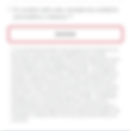
En cochant cette case, j'accepte les conditions
particulières ci-dessous **
ENVOYER
** Les données personnelles communiquées sont nécessaires aux
fins de vous contacter et sont enregistrées dans un fichier
informatisé. Elles sont destinées à et ses sous-traitants dans le seul
but de répondre à votre message. Les données collectées seront
communiquées aux seuls destinataires suivants: . Vous disposez
de droits d’accès, de rectification, d’effacement, de portabilité, de
limitation, d’opposition, de retrait de votre consentement à tout
moment et du droit d’introduire une réclamation auprès d’une
autorité de contrôle, ainsi que d’organiser le sort de vos données
post-mortem. Vous pouvez exercer ces droits par voie postale à
l'adresse ou par courrier électronique à l'adresse . Un justificatif
d'identité pourra vous être demandé. Nous conservons vos
données pendant la période de prise de contact puis pendant la
durée de prescription légale aux fins probatoires et de gestion des
contentieux. Consultez le site cnil.fr pour plus d’informations sur
vos droits.