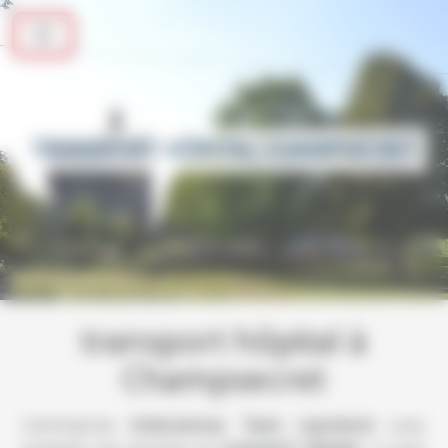
Panneau de gestion des cookies
TRANSPORT HÔPITAL CHAMPSECRET
transport hôpital à
Champsecret
L’entreprise
Ambulances Taxis Leprévost
vous