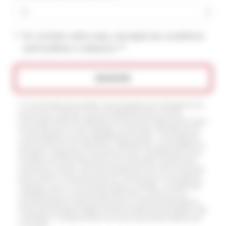
En cochant cette case, j'accepte les conditions
particulières ci-dessous **
ENVOYER
** Les données personnelles communiquées sont nécessaires aux
fins de vous contacter et sont enregistrées dans un fichier
informatisé. Elles sont destinées à et ses sous-traitants dans le seul
but de répondre à votre message. Les données collectées seront
communiquées aux seuls destinataires suivants: . Vous disposez
de droits d’accès, de rectification, d’effacement, de portabilité, de
limitation, d’opposition, de retrait de votre consentement à tout
moment et du droit d’introduire une réclamation auprès d’une
autorité de contrôle, ainsi que d’organiser le sort de vos données
post-mortem. Vous pouvez exercer ces droits par voie postale à
l'adresse ou par courrier électronique à l'adresse . Un justificatif
d'identité pourra vous être demandé. Nous conservons vos
données pendant la période de prise de contact puis pendant la
durée de prescription légale aux fins probatoires et de gestion des
contentieux. Consultez le site cnil.fr pour plus d’informations sur
vos droits.