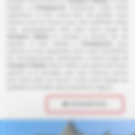
propose ses services en
transport hôpital
, si vous
habitez à
Champsecret
. Entreprise usant d’une
expérience et d’un savoir-faire de qualité, nous
mettons tout en oeuvre pour vous satisfaire. Nous
vous accompagnons ainsi dans votre projet de
transport hôpital
et sommes à l’écoute de vos
besoins. Si vous habitez à
Champsecret
, nous
sommes à votre disposition pour vous transmettre
les renseignements nécessaires à votre projet de
transport hôpital
. Notre métier est avant tout notre
passion et le partager avec vous renforce encore
plus notre désir de réussir. Toute notre équipe est
qualifiée et travaille avec propreté et rigueur.
 EN SAVOIR PLUS
