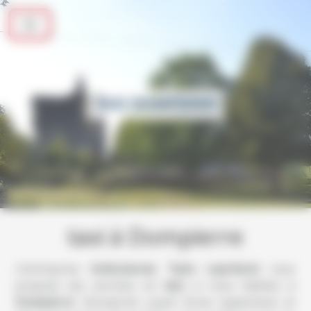
Panneau de gestion des cookies
TAXI DOMPIERRE
taxi à Dompierre
L’entreprise
Ambulances Taxis Leprévost
vous
propose ses services en
taxi
, si vous habitez à
Dompierre
. Entreprise usant d’une expérience et