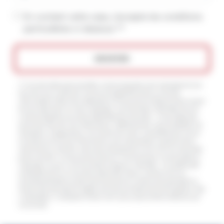
En cochant cette case, j'accepte les conditions
particulières ci-dessous **
ENVOYER
** Les données personnelles communiquées sont nécessaires aux
fins de vous contacter et sont enregistrées dans un fichier
informatisé. Elles sont destinées à et ses sous-traitants dans le seul
but de répondre à votre message. Les données collectées seront
communiquées aux seuls destinataires suivants: . Vous disposez
de droits d’accès, de rectification, d’effacement, de portabilité, de
limitation, d’opposition, de retrait de votre consentement à tout
moment et du droit d’introduire une réclamation auprès d’une
autorité de contrôle, ainsi que d’organiser le sort de vos données
post-mortem. Vous pouvez exercer ces droits par voie postale à
l'adresse ou par courrier électronique à l'adresse . Un justificatif
d'identité pourra vous être demandé. Nous conservons vos
données pendant la période de prise de contact puis pendant la
durée de prescription légale aux fins probatoires et de gestion des
contentieux. Consultez le site cnil.fr pour plus d’informations sur
vos droits.