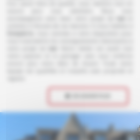
d’un savoir-faire de qualité, nous mettons tout en
oeuvre pour vous satisfaire. Nous vous
accompagnons ainsi dans votre projet de
taxi
et
sommes à l’écoute de vos besoins. Si vous habitez à
Dompierre
, nous sommes à votre disposition pour
vous transmettre les renseignements nécessaires à
votre projet de
taxi
. Notre métier est avant tout
notre passion et le partager avec vous renforce
encore plus notre désir de réussir. Toute notre
équipe est qualifiée et travaille avec propreté et
rigueur.
 EN SAVOIR PLUS
