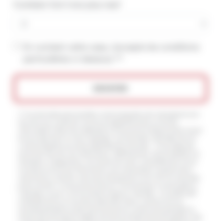
Combien font trois plus neuf
En cochant cette case, j'accepte les conditions
particulières ci-dessous **
ENVOYER
** Les données personnelles communiquées sont nécessaires aux
fins de vous contacter et sont enregistrées dans un fichier
informatisé. Elles sont destinées à et ses sous-traitants dans le seul
but de répondre à votre message. Les données collectées seront
communiquées aux seuls destinataires suivants: . Vous disposez
de droits d’accès, de rectification, d’effacement, de portabilité, de
limitation, d’opposition, de retrait de votre consentement à tout
moment et du droit d’introduire une réclamation auprès d’une
autorité de contrôle, ainsi que d’organiser le sort de vos données
post-mortem. Vous pouvez exercer ces droits par voie postale à
l'adresse ou par courrier électronique à l'adresse . Un justificatif
d'identité pourra vous être demandé. Nous conservons vos
données pendant la période de prise de contact puis pendant la
durée de prescription légale aux fins probatoires et de gestion des