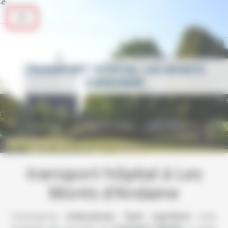
Panneau de gestion des cookies
TRANSPORT HÔPITAL LES MONTS
D'ANDAINE
transport hôpital à Les
Monts d'Andaine
L’entreprise
Ambulances Taxis Leprévost
vous