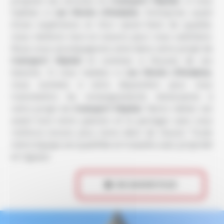
propose ses services en
transport hôpital
, si vous
habitez à
Les Monts d'Andaine
. Entreprise usant
d’une expérience et d’un savoir-faire de qualité,
nous mettons tout en oeuvre pour vous satisfaire.
Nous vous accompagnons ainsi dans votre projet de
transport hôpital
et sommes à l’écoute de vos
besoins. Si vous habitez à
Les Monts d'Andaine
,
nous sommes à votre disposition pour vous
transmettre les renseignements nécessaires à
votre projet de
transport hôpital
. Notre métier est
avant tout notre passion et le partager avec vous
renforce encore plus notre désir de réussir. Toute
notre équipe est qualifiée et travaille avec propreté
et rigueur.
 EN SAVOIR PLUS
